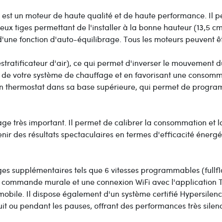
est un moteur de haute qualité et de haute performance. Il peut
 deux tiges permettant de l'installer à la bonne hauteur (13,5 
 d'une fonction d'auto-équilibrage. Tous les moteurs peuvent ê
éstratificateur d'air), ce qui permet d'inverser le mouvement d
t de votre système de chauffage et en favorisant une consom
 thermostat dans sa base supérieure, qui permet de program
age très important. Il permet de calibrer la consommation et 
enir des résultats spectaculaires en termes d'efficacité éner
s supplémentaires tels que 6 vitesses programmables (fullflow
commande murale et une connexion WiFi avec l'application Tuy
mobile. Il dispose également d'un système certifié Hypersilenc
a nuit ou pendant les pauses, offrant des performances très sil