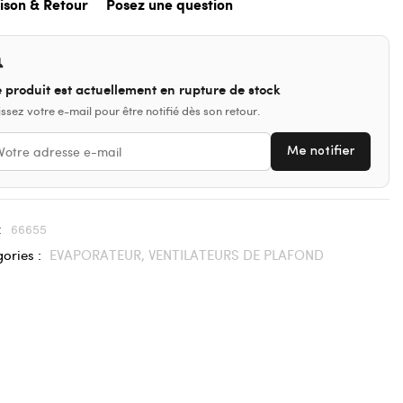
aison & Retour
Posez une question

 produit est actuellement en rupture de stock
issez votre e-mail pour être notifié dès son retour.
Me notifier
:
66655
ories :
EVAPORATEUR,
VENTILATEURS DE PLAFOND