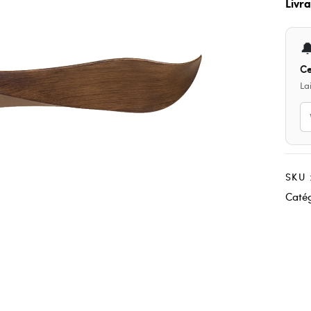
Livr

Ce
La
SKU 
Catég